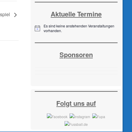
Aktuelle Termine
tspiel
Es sind keine anstehenden Veranstaltungen
H
vorhanden.
i
n
w
e
Sponsoren
i
s
Folgt uns auf