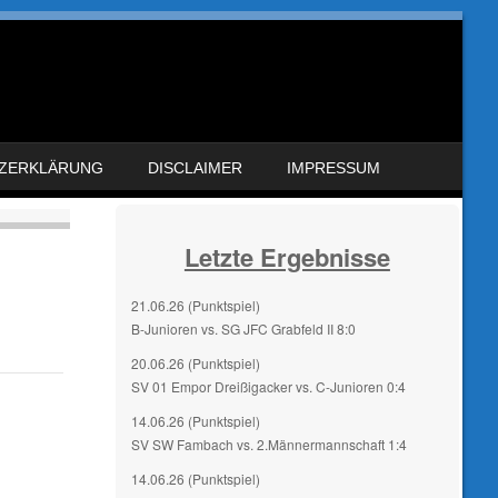
ZERKLÄRUNG
DISCLAIMER
IMPRESSUM
Letzte Ergebnisse
21.06.26 (Punktspiel)
B-Junioren vs. SG JFC Grabfeld II 8:0
20.06.26 (Punktspiel)
SV 01 Empor Dreißigacker vs. C-Junioren 0:4
14.06.26 (Punktspiel)
SV SW Fambach vs. 2.Männermannschaft 1:4
14.06.26 (Punktspiel)