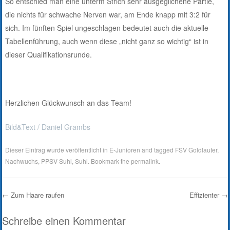
So entschied man eine unterm Strich sehr ausgeglichene Partie,
die nichts für schwache Nerven war, am Ende knapp mit 3:2 für
sich. Im fünften Spiel ungeschlagen bedeutet auch die aktuelle
Tabellenführung, auch wenn diese „nicht ganz so wichtig“ ist in
dieser Qualifikationsrunde.
Herzlichen Glückwunsch an das Team!
Bild&Text / Daniel Grambs
Dieser Eintrag wurde veröffentlicht in
E-Junioren
and tagged
FSV Goldlauter
,
Nachwuchs
,
PPSV Suhl
,
Suhl
. Bookmark the
permalink
.
←
Zum Haare raufen
Effizienter
→
Post navigation
Schreibe einen Kommentar