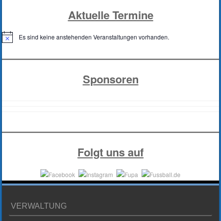
Aktuelle Termine
Es sind keine anstehenden Veranstaltungen vorhanden.
H
i
n
w
e
Sponsoren
i
s
Folgt uns auf
VERWALTUNG