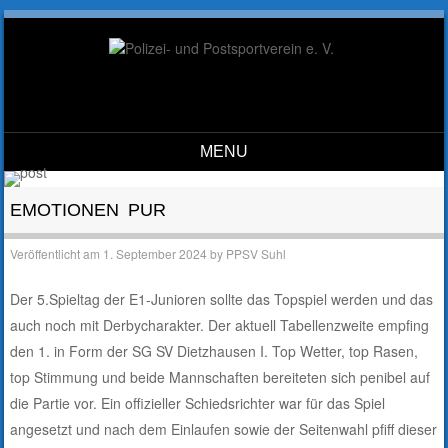
MENU
Skip to content
EMOTIONEN PUR
Veröffentlicht am
1. September 2024
by
PPSV Suhl
Der 5.Spieltag der E1-Junioren sollte das Topspiel werden und das
auch noch mit Derbycharakter. Der aktuell Tabellenzweite empfing
den 1. in Form der SG SV Dietzhausen I. Top Wetter, top Rasen,
top Stimmung und beide Mannschaften bereiteten sich penibel auf
die Partie vor. Ein offizieller Schiedsrichter war für das Spiel
angesetzt und nach dem Einlaufen sowie der Seitenwahl pfiff dieser