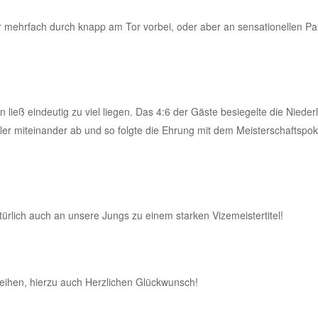
r mehrfach durch knapp am Tor vorbei, oder aber an sensationellen P
ließ eindeutig zu viel liegen. Das 4:6 der Gäste besiegelte die Niede
pieler miteinander ab und so folgte die Ehrung mit dem Meisterschaftspok
rlich auch an unsere Jungs zu einem starken Vizemeistertitel!
eihen, hierzu auch Herzlichen Glückwunsch!