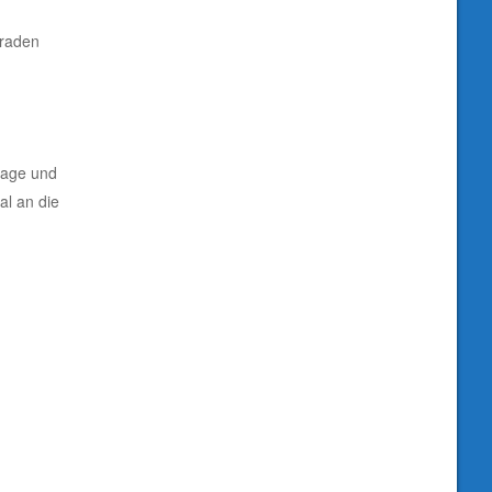
araden
rlage und
al an die