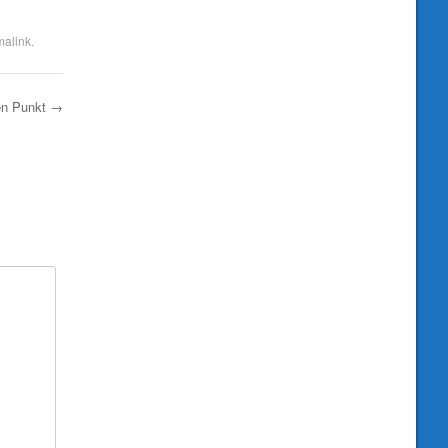
malink
.
en Punkt
→