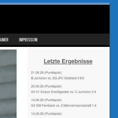
AIMER
IMPRESSUM
Letzte Ergebnisse
21.06.26 (Punktspiel)
B-Junioren vs. SG JFC Grabfeld II 8:0
20.06.26 (Punktspiel)
SV 01 Empor Dreißigacker vs. C-Junioren 0:4
14.06.26 (Punktspiel)
SV SW Fambach vs. 2.Männermannschaft 1:4
14.06.26 (Punktspiel)