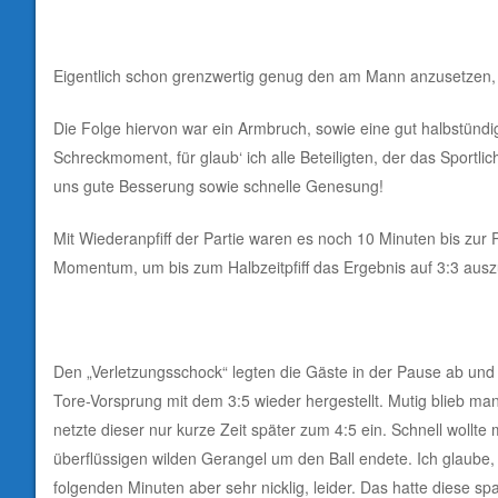
Eigentlich schon grenzwertig genug den am Mann anzusetzen, 
Die Folge hiervon war ein Armbruch, sowie eine gut halbstün
Schreckmoment, für glaub‘ ich alle Beteiligten, der das Sportli
uns gute Besserung sowie schnelle Genesung!
Mit Wiederanpfiff der Partie waren es noch 10 Minuten bis zur
Momentum, um bis zum Halbzeitpfiff das Ergebnis auf 3:3 ausz
Den „Verletzungsschock“ legten die Gäste in der Pause ab und 
Tore-Vorsprung mit dem 3:5 wieder hergestellt. Mutig blieb man
netzte dieser nur kurze Zeit später zum 4:5 ein. Schnell woll
überflüssigen wilden Gerangel um den Ball endete. Ich glaube,
folgenden Minuten aber sehr nicklig, leider. Das hatte diese s