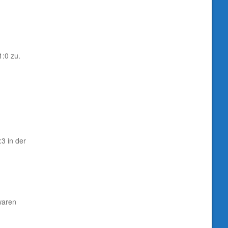
1:0 zu.
3 in der
waren