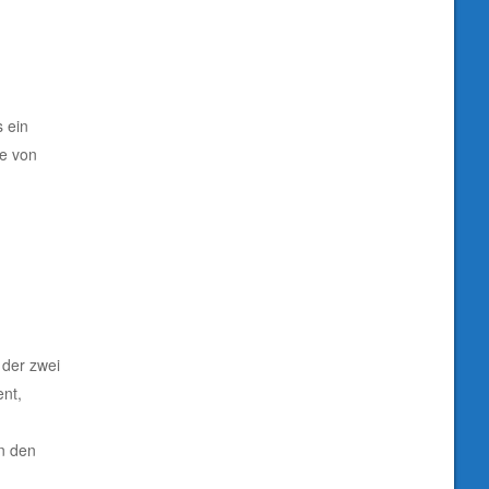
 ein
le von
 der zwei
ent,
in den