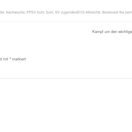
ter
,
Nachwuchs
,
PPSV Suhl
,
Suhl
,
SV Jugendkraft 03 Albrechts
. Bookmark the
per
Kampf um den wichtig
nd mit
*
markiert