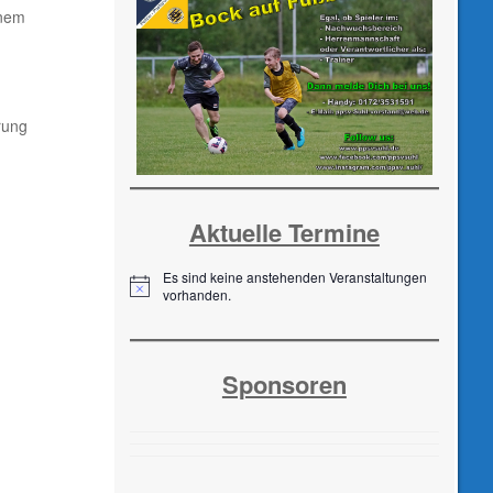
inem
rung
Aktuelle Termine
Es sind keine anstehenden Veranstaltungen
H
vorhanden.
i
n
w
e
Sponsoren
i
s