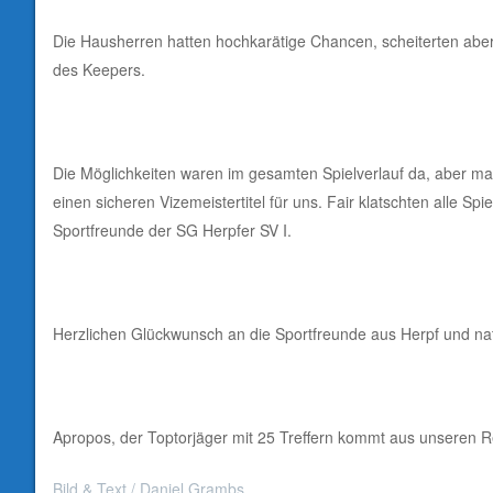
Die Hausherren hatten hochkarätige Chancen, scheiterten abe
des Keepers.
Die Möglichkeiten waren im gesamten Spielverlauf da, aber man 
einen sicheren Vizemeistertitel für uns. Fair klatschten alle S
Sportfreunde der SG Herpfer SV I.
Herzlichen Glückwunsch an die Sportfreunde aus Herpf und natü
Apropos, der Toptorjäger mit 25 Treffern kommt aus unseren R
Bild & Text / Daniel Grambs