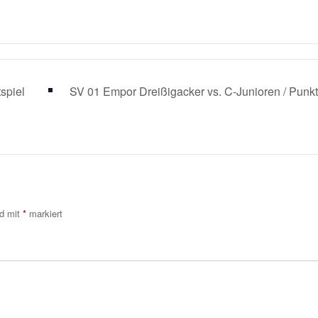
spiel
SV 01 Empor Dreißigacker vs. C-Junioren / Punk
nd mit
*
markiert