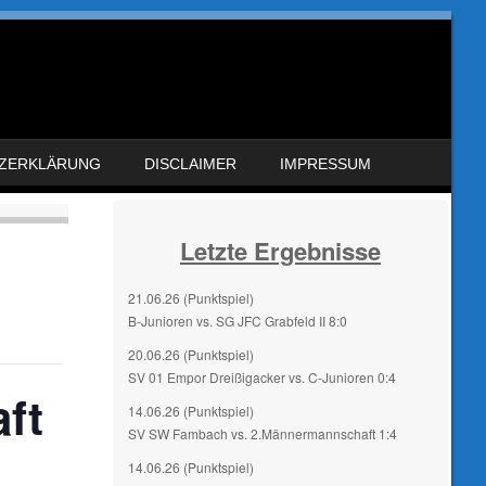
ZERKLÄRUNG
DISCLAIMER
IMPRESSUM
Letzte Ergebnisse
21.06.26 (Punktspiel)
B-Junioren vs. SG JFC Grabfeld II 8:0
20.06.26 (Punktspiel)
SV 01 Empor Dreißigacker vs. C-Junioren 0:4
ft
14.06.26 (Punktspiel)
SV SW Fambach vs. 2.Männermannschaft 1:4
14.06.26 (Punktspiel)