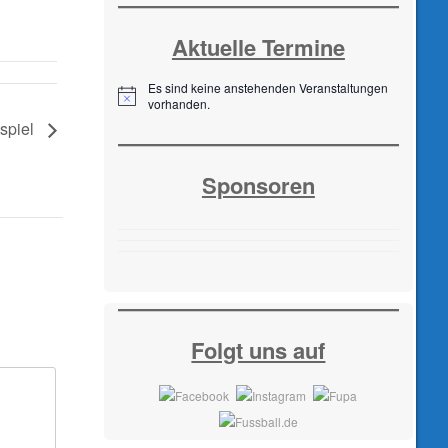
Aktuelle Termine
Es sind keine anstehenden Veranstaltungen
H
vorhanden.
i
tspiel
n
w
e
Sponsoren
i
s
Folgt uns auf