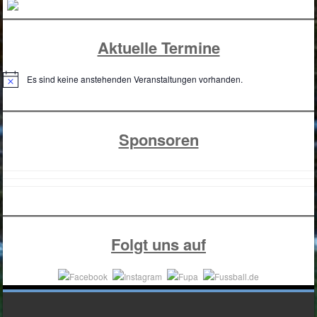
Aktuelle Termine
Es sind keine anstehenden Veranstaltungen vorhanden.
H
i
n
w
e
Sponsoren
i
s
Folgt uns auf