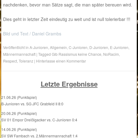
nachdenken, bevor man Sätze sagt, die man später bereuen wird.
Dies geht in letzter Zeit eindeutig zu weit und ist null tolerierbar !!!
Bild und Text / Daniel Grambs
Veröffentlicht in
A-Junioren
,
Allgemein
,
C-Junioren
,
D-Junioren
,
E-Junioren
,
Männermannschaft
|
Tagged
Gib Rassismus keine Chance
,
NoRacim
,
Respect
,
Toleranz
|
Hinterlasse einen Kommentar
Letzte Ergebnisse
21.06.26 (Punktspiel)
B-Junioren vs. SG JFC Grabfeld II 8:0
20.06.26 (Punktspiel)
SV 01 Empor Dreißigacker vs. C-Junioren 0:4
14.06.26 (Punktspiel)
SV SW Fambach vs. 2.Männermannschaft 1:4